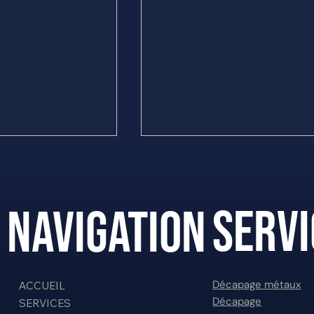
Servi
NAVIGATION
il rouillé ou des
Décapage laser en Martinique : quel
Décapage métaux
ACCUEIL
re avec le décapage
usages pour les collectivités ?
Décapage
SERVICES