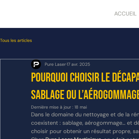
ACCUEIL
Tous les articles
Pure Laser
17 avr. 2025
Pourquoi choisir le décap
sablage ou l’aérogommage
Dernière mise à jour :
18 mai
Dans le domaine du nettoyage et de la rén
coexistent : sablage, aérogommage… et dé
choisir pour obtenir un résultat propre, s