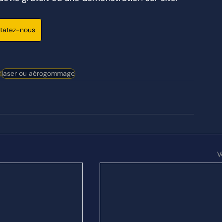
tatez-nous
r
laser ou aérogommage
V