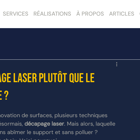
SERVICES
RÉALISATIONS
À PROPOS
ARTICLES
age laser plutôt que le
 ?
ovation de surfaces, plusieurs techniques 
sormais, 
décapage laser
. Mais alors, laquelle 
ans abîmer le support et sans polluer ?