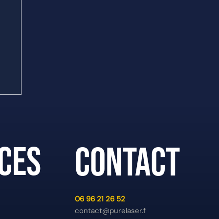
ces
contact
s
06 96 21 26 52
contact@purelaser.f