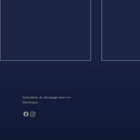
Spécialiste du décapage laser en
Martinique.
Sablage en Martinique VS Décapage
Rénover un porta
Laser : Quelle est la meilleure
jantes de voitu
solution pour vos projets ?
laser