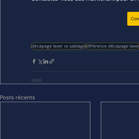
Con
décapage laser vs sablage
différence décapage lase
Posts récents