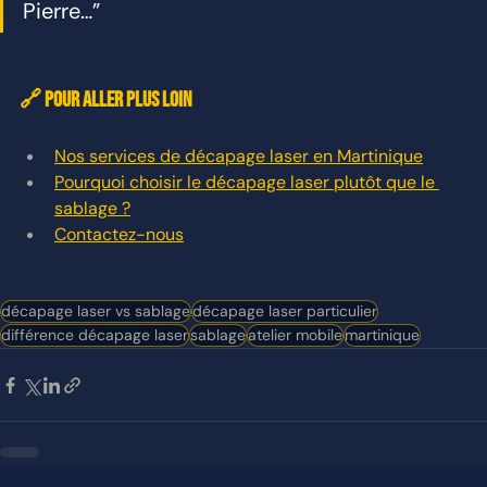
Pierre…”
🔗 Pour aller plus loin
Nos services de décapage laser en Martinique
Pourquoi choisir le décapage laser plutôt que le 
sablage ?
Contactez-nous
décapage laser vs sablage
décapage laser particulier
différence décapage laser
sablage
atelier mobile
martinique