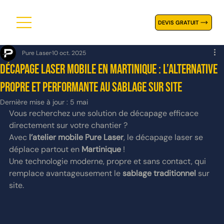
DEVIS GRATUIT
Pure Laser
10 oct. 2025
Décapage laser mobile en Martinique : l’alternative
propre et performante au sablage sur site
Dernière mise à jour :
5 mai
Vous recherchez une solution de décapage efficace 
directement sur votre chantier ?
Avec 
l’atelier mobile Pure Laser
, le décapage laser se 
déplace partout en 
Martinique
 !
Une technologie moderne, propre et sans contact, qui 
remplace avantageusement le 
sablage traditionnel
 sur 
site.